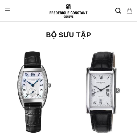
Skip
to
content
BỘ SƯU TẬP