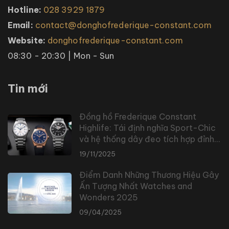
Hotline:
028 3929 1879
Email:
contact@donghofrederique-constant.com
Website:
donghofrederique-constant.com
08:30 - 20:30 | Mon - Sun
Tin mới
Đồng hồ Frederique Constant
Highlife: Tái định nghĩa Sport-Chic
và hệ thống dây đeo tích hợp đỉnh
cao
19/11/2025
Điểm Danh Những Thương Hiệu Gây
Ấn Tượng Nhất Watches and
Wonders 2025
09/04/2025