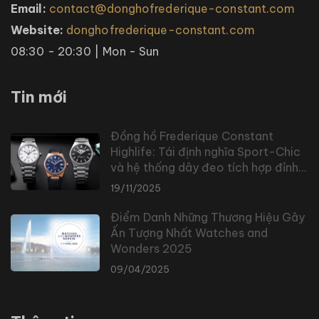
Email:
contact@donghofrederique-constant.com
Website:
donghofrederique-constant.com
08:30 - 20:30 | Mon - Sun
Tin mới
Đồng hồ Frederique Constant
Highlife: Tái định nghĩa Sport-Chic
và hệ thống dây đeo tích hợp đỉnh
cao
19/11/2025
Điểm Danh Những Thương Hiệu Gây
Ấn Tượng Nhất Watches and
Wonders 2025
09/04/2025