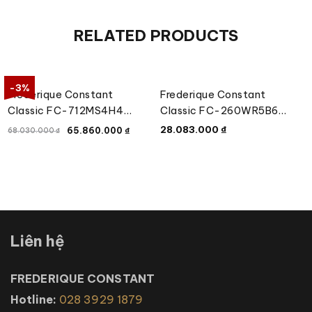
RELATED PRODUCTS
-3%
Frederique Constant
Frederique Constant
Classic FC-712MS4H4
Classic FC-260WR5B6
Moonphase Men’s 42mm
Watch 40mm
28.083.000
₫
65.860.000
₫
68.030.000
₫
Liên hệ
FREDERIQUE CONSTANT
Hotline:
028 3929 1879