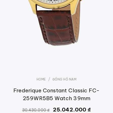
/
HOME
ĐỒNG HỒ NAM
Frederique Constant Classic FC-
259WR5B5 Watch 39mm
25.042.000
₫
30.430.000
₫