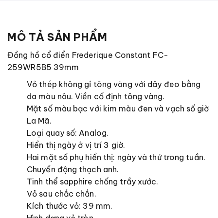
MÔ TẢ SẢN PHẨM
Đồng hồ cổ điển Frederique Constant FC-
259WR5B5 39mm
Vỏ thép không gỉ tông vàng với dây đeo bằng
da màu nâu. Viền cố định tông vàng.
Mặt số màu bạc với kim màu đen và vạch số giờ
La Mã.
Loại quay số: Analog.
Hiển thị ngày ở vị trí 3 giờ.
Hai mặt số phụ hiển thị: ngày và thứ trong tuần.
Chuyển động thạch anh.
Tinh thể sapphire chống trầy xước.
Vỏ sau chắc chắn.
Kích thước vỏ: 39 mm.
Hình dạng vỏ tròn.