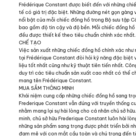
Frédérique Constant được biết đến với những chiế
tế có giá trị đặc biệt. Những đường nét gọn gàng 
nổi bật của mỗi chiếc đồng hồ trong Bộ sưu tập C
bao gồm độ tin cậy và độ bền. Mỗi chiếc đồng hồ 
đều được thiết kế theo tiêu chuẩn chính xác nhất.
CHẾ TẠO
Việc sản xuất những chiếc đồng hồ chính xác như
tại Frédérique Constant đòi hỏi kỹ năng đặc biệt v
liệu tốt nhất cũng như kỹ thuật tiên tiến nhất. Cô
duy trì các tiêu chuẩn sản xuất cao nhất có thể 
mang tên Frédérique Constant.
MUA SẮM THÔNG MINH
Khái niệm cung cấp những chiếc đồng hồ sang trọ
Frederique Constant vẫn đúng với truyền thống c
nhằm mang lại sự hài lòng cho cá nhân chủ sở hữu
minh, chủ sở hữu Frederique Constant luôn hài lòng
những sản phẩm sang trọng được phát triển bởi n
đam mê với con mắt cầu toàn và chú trọng đến từn