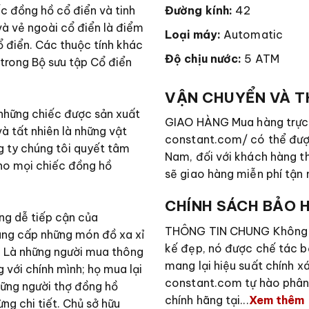
c đồng hồ cổ điển và tinh
Đường kính:
42
và vẻ ngoài cổ điển là điểm
Loại máy:
Automatic
ổ điển. Các thuộc tính khác
Độ chịu nước:
5 ATM
trong Bộ sưu tập Cổ điển
VẬN CHUYỂN VÀ 
 những chiếc được sản xuất
GIAO HÀNG Mua hàng trực 
à tất nhiên là những vật
constant.com/ có thể được
ng ty chúng tôi quyết tâm
Nam, đối với khách hàng t
cho mọi chiếc đồng hồ
sẽ giao hàng miễn phí tận n
CHÍNH SÁCH BẢO 
ng dễ tiếp cận của
THÔNG TIN CHUNG Không ch
ung cấp những món đồ xa xỉ
kế đẹp, nó được chế tác b
. Là những người mua thông
mang lại hiệu suất chính x
 với chính mình; họ mua lại
constant.com tự hào phân
hững người thợ đồng hồ
chính hãng tại...
Xem thêm
g chi tiết. Chủ sở hữu