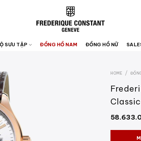
Ộ SƯU TẬP
ĐỒNG HỒ NAM
ĐỒNG HỒ NỮ
SALE
/
HOME
ĐỒN
Freder
Classi
58.633.
M