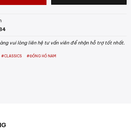
m
B4
ng vui lòng liên hệ tư vấn viên để nhận hỗ trợ tốt nhất.
#
CLASSICS
#
ĐỒNG HỒ NAM
NG