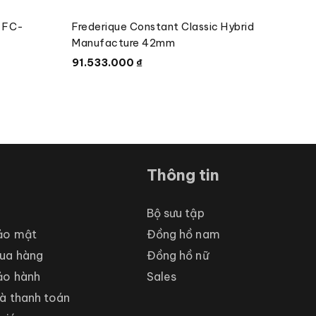
c FC-
Frederique Constant Classic Hybrid
Fred
Manufacture 42mm
718
91.533.000
₫
112.
Thông tin
Bộ sưu tập
ảo mật
Đồng hồ nam
ua hàng
Đồng hồ nữ
ảo hành
Sales
à thanh toán