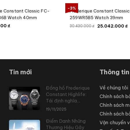
-3%
ue Constant Classic FC-
Frederique Constant Classi
6B Watch 40mm
259WR5B5 Watch 39mm
000
₫
25.042.000
₫
30.430.000
₫
Tin mới
Thông tin
Về chúng tôi
Đồng hồ Frederique
Constant Highlife:
Chính sách b
Tái định nghĩa
Chính sách m
Sport-Chic và hệ
19/11/2025
thống dây đeo tích
Chính sách b
hợp đỉnh cao
Điểm Danh Những
Vận chuyển v
Thương Hiệu Gây