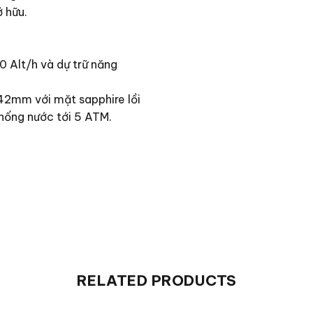
ở hữu.
 Alt/h và dự trữ năng
42mm với mặt sapphire lồi
hống nước tới 5 ATM.
RELATED PRODUCTS