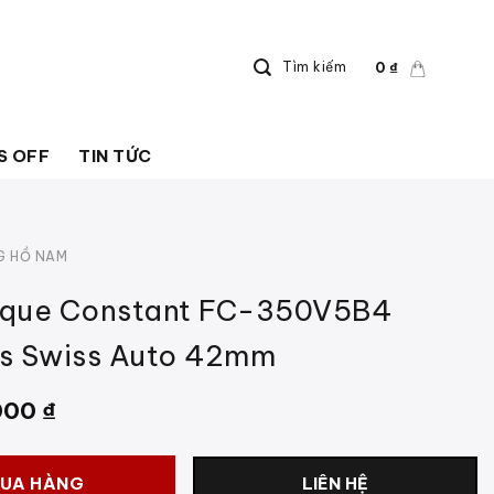
Tìm kiếm
0
₫
S OFF
TIN TỨC
G HỒ NAM
ique Constant FC-350V5B4
cs Swiss Auto 42mm
000
₫
UA HÀNG
LIÊN HỆ