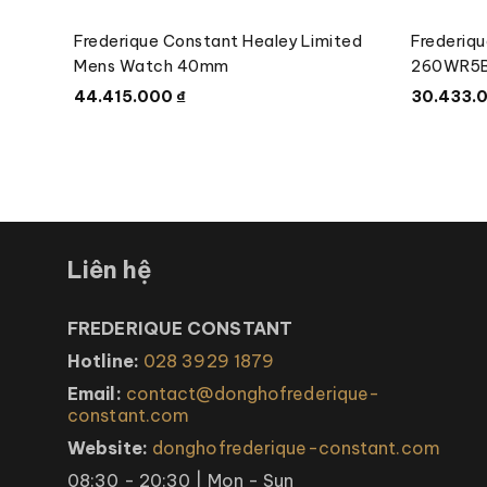
Frederique Constant Healey Limited
Frederiq
Mens Watch 40mm
260WR5B
44.415.000
₫
30.433.
Liên hệ
FREDERIQUE CONSTANT
Hotline:
028 3929 1879
Email:
contact@donghofrederique-
constant.com
Website:
donghofrederique-constant.com
08:30 - 20:30 | Mon - Sun